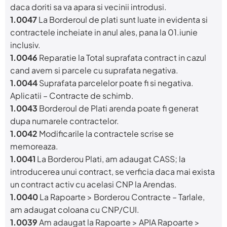
daca doriti sa va apara si vecinii introdusi.
1.0047
La Borderoul de plati sunt luate in evidenta si
contractele incheiate in anul ales, pana la 01.iunie
inclusiv.
1.0046
Reparatie la Total suprafata contract in cazul
cand avem si parcele cu suprafata negativa.
1.0044
Suprafata parcelelor poate fi si negativa.
Aplicatii – Contracte de schimb.
1.0043
Borderoul de Plati arenda poate fi generat
dupa numarele contractelor.
1.0042
Modificarile la contractele scrise se
memoreaza.
1.0041
La Borderou Plati, am adaugat CASS; la
introducerea unui contract, se verficia daca mai exista
un contract activ cu acelasi CNP la Arendas.
1.0040
La Rapoarte > Borderou Contracte – Tarlale,
am adaugat coloana cu CNP/CUI.
1.0039
Am adaugat la Rapoarte > APIA Rapoarte >