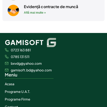
Evidență contracte de muncă
Află mai multe »
0723 163 881
0785 131 511
bxvdg@yahoo.com
gamisoft.bd@yahoo.com
Meniu
Acasa
Programe U.A.T.
Programe Firme
Contact