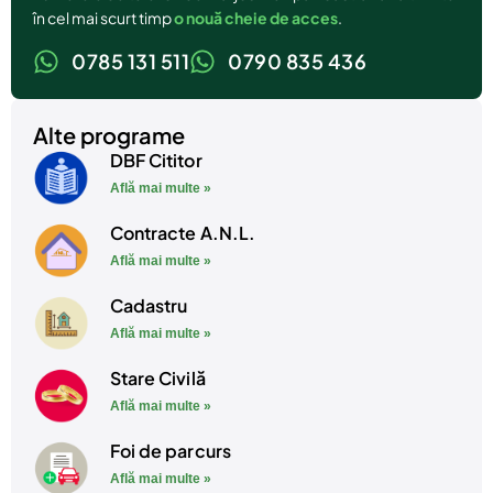
în cel mai scurt timp
o nouă cheie de acces
.
0785 131 511
0790 835 436
Alte programe
DBF Cititor
Află mai multe »
Contracte A.N.L.
Află mai multe »
Cadastru
Află mai multe »
Stare Civilă
Află mai multe »
Foi de parcurs
Află mai multe »