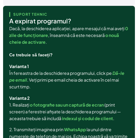
SUPORT TEHNIC
A expirat programul?
Dacă, la deschiderea aplicației, apare mesajul că mai aveți
0
zile de funcționare
, înseamnă că este necesară
o nouă
cheie de activare
.
Ce trebuie să faceți?
Varianta 1
În fereastra de la deschiderea programului, click pe
Dă-le
pe email
. Veți primi pe email cheia de activare în cel mai
scurt timp.
Varianta 2
1. Realizați
o fotografie sau un captură de ecran
(print
screen) a ferestrei afișate la deschiderea programului —
aceasta trebuie să includă
indexul și codul de client
.
2. Transmiteți imaginea prin
WhatsApp
la unul dintre
numerele de telefon de mai jos. Echipa noastră vă va trimite