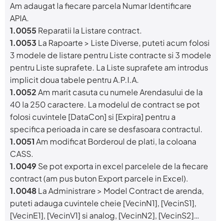
Am adaugat la fiecare parcela Numar Identificare
APIA.
1.0055
Reparatii la Listare contract.
1.0053
La Rapoarte > Liste Diverse, puteti acum folosi
3 modele de listare pentru Liste contracte si 3 modele
pentru Liste suprafete. La Liste suprafete am introdus
implicit doua tabele pentru A.P.I.A.
1.0052
Am marit casuta cu numele Arendasului de la
40 la 250 caractere. La modelul de contract se pot
folosi cuvintele [DataCon] si [Expira] pentru a
specifica perioada in care se desfasoara contractul.
1.0051
Am modificat Borderoul de plati, la coloana
CASS.
1.0049
Se pot exporta in excel parcelele de la fiecare
contract (am pus buton Export parcele in Excel).
1.0048
La Administrare > Model Contract de arenda,
puteti adauga cuvintele cheie [VecinN1], [VecinS1],
[VecinE1], [VecinV1] si analog, [VecinN2], [VecinS2]…