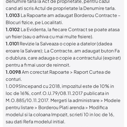
denumire tarla la Act de proprietate, pentru cazul
cand ati scris Actul de proprietate la Denumire tarla.
1.0103
La Rapoarte am adaugat Borderou Contracte –
Blocuri fizice, pe Localitati.
1.0102
La
Evidenta, la fiecare Contract se poate atasa
un fisier (sau o arhiva cu mai multe fisiere).
1.0101
Revizie la Salveaza o copie a datelor (dadea
eroare la Salvare); La Contracte, am adaugat buton Fa
o dublura, care adauga o copie a contractului (expirat)
pentru a fi mai usor de reinnoit.
1.0098
Am corectat Rapoarte > Raport Curtea de
conturi.
1.0095Incepand cu 2018, impozitul este de 10% in
loc de 16%, conf.O.U.79/08.11.2017 publicata in
M.O.885/10.11.2017. Mergeti la administrare > Modele
pentru listare > Borderou Plati arenda > Modifica
modelul si la coloana Impozit, scrieti 10 in loc de 16,
sau dati Refa modelul initial.